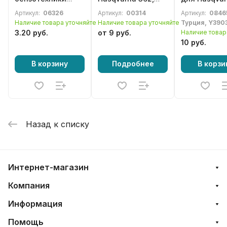
Partner, Jonsered,
365, 371, 372
55
Артикул:
06326
Артикул:
00314
Артикул:
08465
Husqvarna
Наличие товара уточняйте
Наличие товара уточняйте
Турция, Y390
3.20 руб.
от 9 руб.
Наличие товар
10 руб.
В корзину
Подробнее
В корзи
Назад к списку
Интернет-магазин
Компания
Информация
Помощь