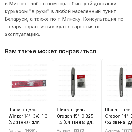
в Минске, либо с помощью быстрой доставки
курьером "в руки" в любой населенный пункт
Беларуси, а также по г. Минску. Консультация по
товару, гарантия возврата, гарантия на
эксплуатацию.
Вам также может понравиться
Шина + цепь
Шина + цепь
Шина + цеп
Winzor 14"-3/8-1.3
Oregon 15"-0.325-
Oregon 14"-3
(52 звена) для
1.5 (64 звена) для
(52 звена) д
бензопилы
бензопилы
бензопилы
Артикул:
14051,
Артикул:
13380
Артикул:
1337