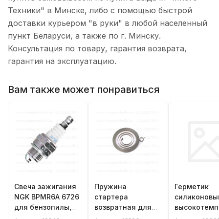
Техники" в Минске, либо с помощью быстрой
доставки курьером "в руки" в любой населенный
пункт Беларуси, а также по г. Минску.
Консультация по товару, гарантия возврата,
гарантия на эксплуатацию.
Вам также может понравиться
Свеча зажигания
Пружина
Герметик
NGK BPMR6A 6726
стартера
силиконовы
для бензопилы,
возвратная для
высокотемп
бензотриммера,
бензопилы Makita
черный, 87г.