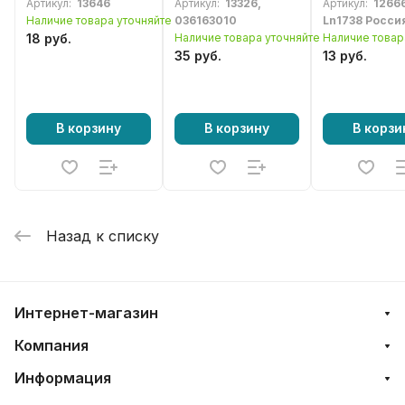
Артикул:
13646
Артикул:
13326,
Артикул:
12666
мотокосы
DCS 34, 4610
Наличие товара уточняйте
036163010
Ln1738 Росси
(036163010)
18 руб.
Наличие товара уточняйте
Наличие товар
35 руб.
13 руб.
В корзину
В корзину
В корзи
Назад к списку
Интернет-магазин
Компания
Информация