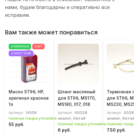
нами, будем благодарны и оперативно все
исправим.
Вам также может понравиться
НОВИНКА
ХИТ
СОВЕТУЕМ
Масло STIHL HP,
Шланг масляный
Тормозная 
оригинал красное
для STIHL MS170,
для STIHL M
1л
MS180, 017, 018
MS230, MS2
018, 023, 02
Артикул:
14109
Артикул:
00228
Артикул:
0026
Наличие товара уточняйте
аналог, Китай
аналог, Кита
55 руб.
Наличие товара уточняйте
Наличие товар
6 руб.
7.50 руб.