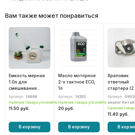
Вам также может понравиться
Емкость мерная
Масло моторное
Храповик
1.0л для
2-х тактное ECO,
ответный
смешивания
1л
стартера (2
масла с бензином
зацепа) для
Артикул:
14698
Артикул:
14353
Артикул:
0903
бензотримм
Наличие товара уточняйте
Наличие товара уточняйте
аналог Китай
Oleo-Mac 75
11.50 руб.
20 руб.
Наличие товар
11.40 руб.
В корзину
В корзину
В корзи