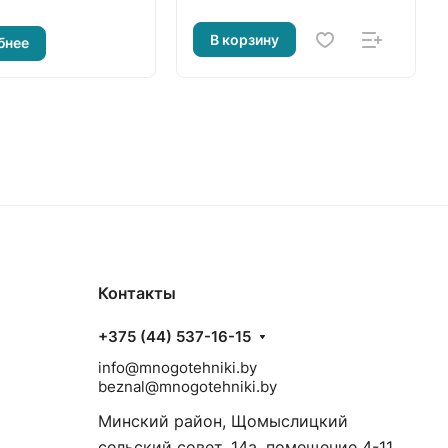
В корзину
бнее
Контакты
+375 (44) 537-16-15
info@mnogotehniki.by
beznal@mnogotehniki.by
Минский район, Щомыслицкий
сельский совет, 14а, помещение 4-11