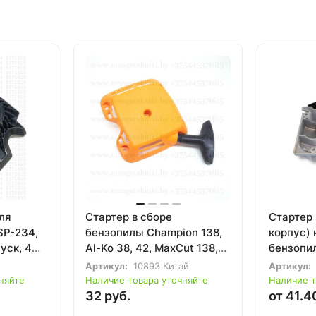
ля
Стартер в сборе
Стартер 
SP-234,
бензопилы Champion 138,
корпус) 
уск, 4
Al-Ko 38, 42, MaxCut 138,
бензопи
Rebir
5200
Артикул:
10893 Китай
Артикул:
няйте
Наличие товара уточняйте
Наличие т
32 руб.
от 41.4