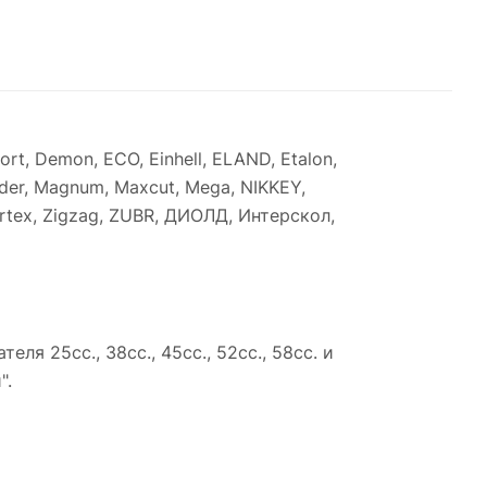
rt, Demon, ECO, Einhell, ELAND, Etalon,
der, Magnum, Maxcut, Mega, NIKKEY,
, Wortex, Zigzag, ZUBR, ДИОЛД, Интерскол,
я 25сс., 38сс., 45сс., 52сс., 58сс. и
".