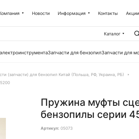
Компания
Новости
Информация
Контакты
Акци
Каталог
 электроинструмента
Запчасти для бензопил
Запчасти для м
сти (запчасти) для бензопил Китай (Польша, РФ, Украина, РБ)
 5200
Пружина муфты сце
бензопилы серии 4
Артикул:
05073