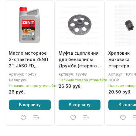
Масло моторное
Муфта сцепления
Храповик
2-х тактное ZENIT
для бензопилы
маховика
2T JASO FD,
Дружба (старого
стартера
полусинтетика 1л
образца)
(крупный ша
Артикул:
15457,
Артикул:
13748
Артикул:
10114
резьбы)
Беларусь
Наличие товара уточняйте
СССР
бензопилы
Наличие товара уточняйте
26.50 руб.
Наличие товар
Дружба с
26 руб.
20.50 руб.
электрон.
зажиганием
В корзину
В корзину
В корзи