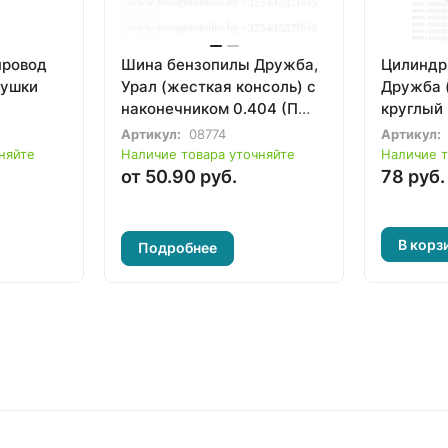
провод
Шина бензопилы Дружба,
Цилиндр
тушки
Урал (жесткая консоль) с
Дружба (
наконечником 0.404 (П
круглый 
10.26)
Артикул:
08774
Артикул:
няйте
Наличие товара уточняйте
Наличие т
от 50.90 руб.
78 руб.
В корз
Подробнее