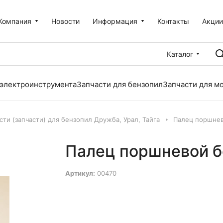
Компания
Новости
Информация
Контакты
Акци
Каталог
 электроинструмента
Запчасти для бензопил
Запчасти для м
сти (запчасти) для бензопил Дружба, Урал, Тайга
Палец поршне
Палец поршневой 
Артикул:
00470