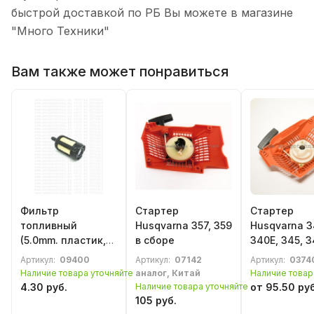
быстрой доставкой по РБ Вы можете в магазине
"Много Техники"
Вам также может понравиться
Фильтр
Стартер
Стартер
топливный
Husqvarna 357, 359
Husqvarna 3
(5.0mm. пластик,
в сборе
340E, 345, 3
войлок,
350 (легкий 
Артикул:
09400
Артикул:
07142
Артикул:
0374
утяжелитель) для
в сборе
Наличие товара уточняйте
аналог, Китай
Наличие товар
бензотриммера,
4.30 руб.
Наличие товара уточняйте
от 95.50 руб
бензопилы,
105 руб.
бензореза