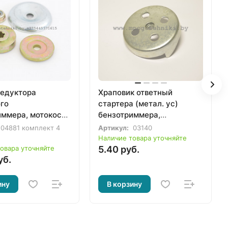
едуктора
Храповик ответный
ого
стартера (метал. ус)
иммера, мотокосы
бензотриммера,
бензокосы 33-52сс.
04881 комплект 4
Артикул:
03140
Наличие товара уточняйте
овара уточняйте
5.40 руб.
уб.
ину
В корзину