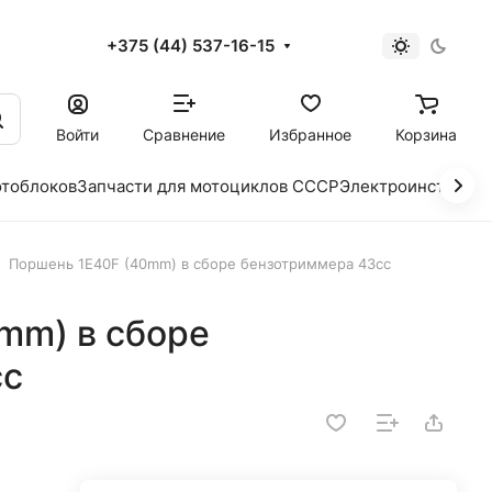
+375 (44) 537-16-15
и
Войти
Сравнение
Избранное
Корзина
отоблоков
Запчасти для мотоциклов СССР
Электроинструме
Поршень 1E40F (40mm) в сборе бензотриммера 43сс
mm) в сборе
сс