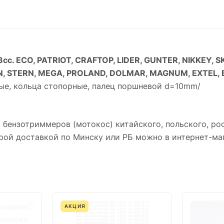
с. ECO, PATRIOT, CRAFTOP, LIDER, GUNTER, NIKKEY, S
N, STERN, MEGA, PROLAND, DOLMAR, MAGNUM, EXTEL, B
ые, кольца стопорные, палец поршневой d=10mm/
бензотриммеров (мотокос) китайского, польского, рос
ой доставкой по Минску или РБ можно в интернет-маг
АКЦИЯ