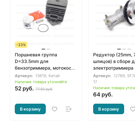
-33%
Поршневая группа
Редуктор (25mm, 
D=33.5mm для
шлицов) в сборе 
бензотриммера, мотокосы
электротриммера
Homelite S25 в сборе
Артикул:
13619, Китай
Артикул:
12789, SF7
Наличие товара уточняйте
17
52 руб.
Наличие товара уточ
77.50 руб.
64 руб.
В корзину
В корзину