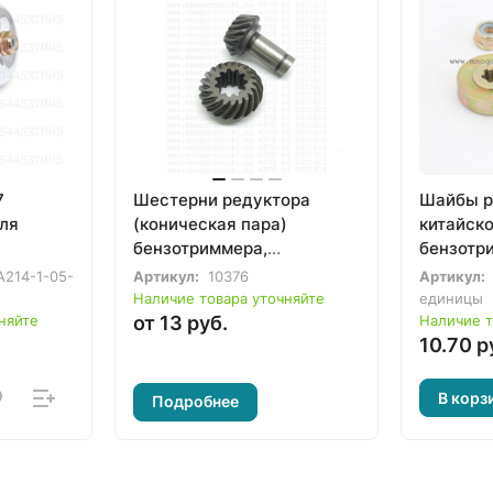
7
Шестерни редуктора
Шайбы р
для
(коническая пара)
китайск
бензотриммера,
бензотр
бензокосы 33-52сс
33-52сс
A214-1-05-
Артикул:
10376
Артикул:
(комплект)
Наличие товара уточняйте
единицы
няйте
от 13 руб.
Наличие т
10.70 р
В корз
Подробнее