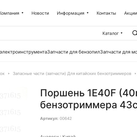
Компания
Новости
Информация
Контакты
Акци
Каталог
 электроинструмента
Запчасти для бензопил
Запчасти для м
лок
Запасные части (запчасти) Для китайских бензотриммеров
Поршень 1E40F (40
бензотриммера 43
Артикул:
00642
Аналоги :
Китай