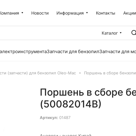
Компания
Новости
Информация
Контакты
Акци
Каталог
 электроинструмента
Запчасти для бензопил
Запчасти для м
сти (запчасти) для бензопил Oleo-Mac
Поршень в сборе бензопи
Поршень в сборе б
(50082014B)
Артикул:
01487
Аналоги :
аналог Китай