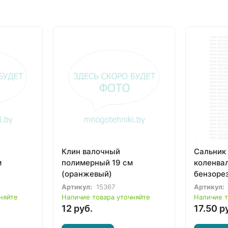
Клин валочный
Сальник 
м
полимерный 19 см
коленва
(оранжевый)
бензорез
952, 956
Артикул:
15367
Артикул:
650, 651
няйте
Наличие товара уточняйте
Наличие т
12 руб.
17.50 р