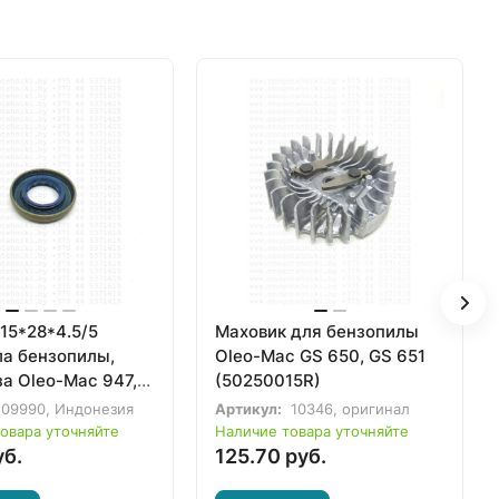
15*28*4.5/5
Маховик для бензопилы
ла бензопилы,
Oleo-Mac GS 650, GS 651
а Oleo-Mac 947,
(50250015R)
, 962, 963 TTA, GS
09990, Индонезия
Артикул:
10346, оригинал
 (007201313R)
овара уточняйте
Наличие товара уточняйте
уб.
125.70 руб.