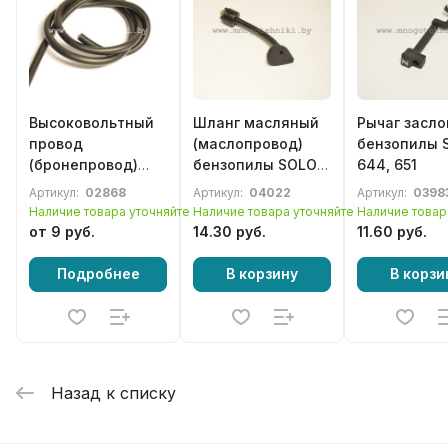
Высоковольтный
Шланг масляный
Рычаг засло
провод
(маслопровод)
бензопилы 
(бронепровод)
бензопилы SOLO
644, 651
катушки
644, 651
Артикул:
02868
Артикул:
04022
Артикул:
0398
зажигания (1м.)
Наличие товара уточняйте
Наличие товара уточняйте
Наличие товар
от 9 руб.
14.30 руб.
11.60 руб.
Подробнее
В корзину
В корзи
Назад к списку