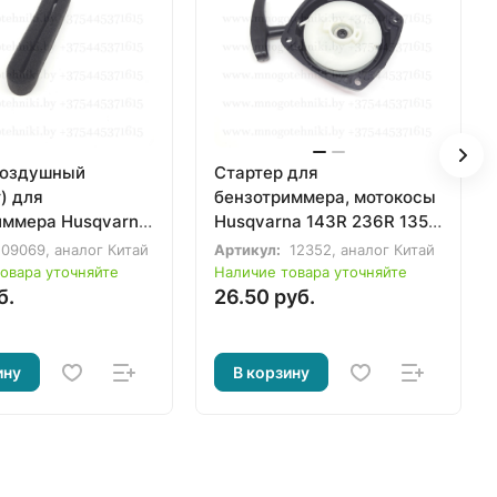
воздушный
Стартер для
) для
бензотриммера, мотокосы
иммера Husqvarna
Husqvarna 143R 236R 135R
(под бабочку)
09069, аналог Китай
Артикул:
12352, аналог Китай
овара уточняйте
Наличие товара уточняйте
б.
26.50 руб.
ину
В корзину