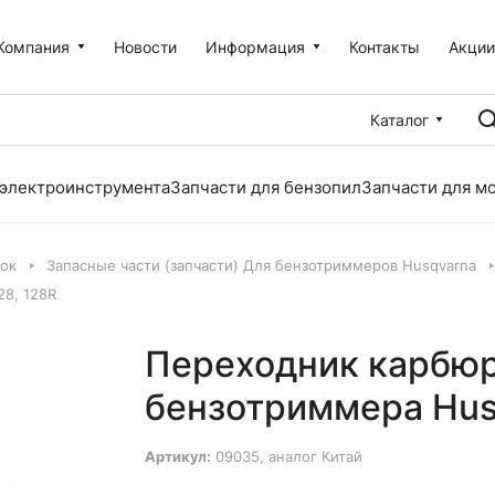
Компания
Новости
Информация
Контакты
Акци
Каталог
 электроинструмента
Запчасти для бензопил
Запчасти для м
лок
Запасные части (запчасти) Для бензотриммеров Husqvarna
28, 128R
Переходник карбюр
бензотриммера Husq
Артикул:
09035, аналог Китай