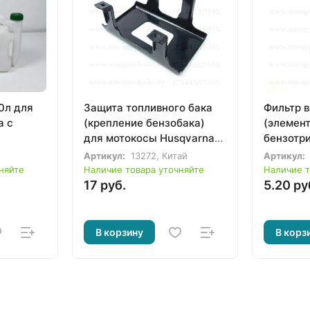
0л для
Защита топливного бака
Фильтр 
а с
(крепление бензобака)
(элемент
для мотокосы Husqvarna
бензотр
143 R
143R
Артикул:
13272, Китай
Артикул:
няйте
Наличие товара уточняйте
Наличие т
17 руб.
5.20 ру
В корзину
В корз