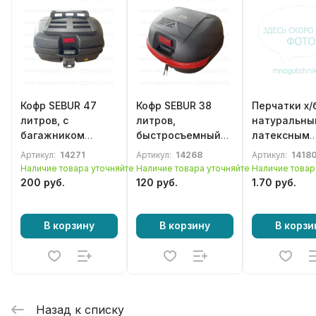
Кофр SEBUR 47
Кофр SEBUR 38
Перчатки х/
литров, с
литров,
натуральны
багажником
быстросъемный
латексным
быстросъемный
для мототехники
покрытием 
Артикул:
14271
Артикул:
14268
Артикул:
14180
для мототехники
класс
Наличие товара уточняйте
Наличие товара уточняйте
Наличие товар
200 руб.
120 руб.
1.70 руб.
В корзину
В корзину
В корзи
Назад к списку