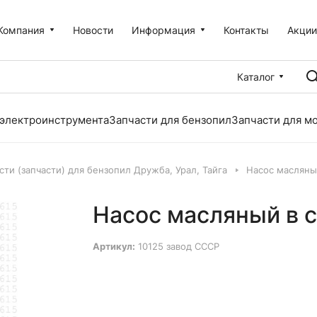
Компания
Новости
Информация
Контакты
Акци
Каталог
 электроинструмента
Запчасти для бензопил
Запчасти для м
сти (запчасти) для бензопил Дружба, Урал, Тайга
Насос масляны
Насос масляный в 
Артикул:
10125 завод СССР