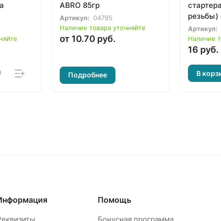
а
ABRO 85гр
стартер
резьбы)
Артикул:
04795
электро
Наличие товара уточняйте
Артикул:
от 10.70 руб.
няйте
Наличие т
16 руб.
В корз
Подробнее
Информация
Помощь
Реквизиты
Бонусная программа