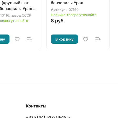
а (крупный шаг
бензопилы Урал
 бензопилы Урал с
Артикул:
07160
н. зажиганием
Наличие товара уточняйте
10116, завод СССР
8 руб.
овара уточняйте
ину
В корзину
Контакты
+375 (44) 537-16-15