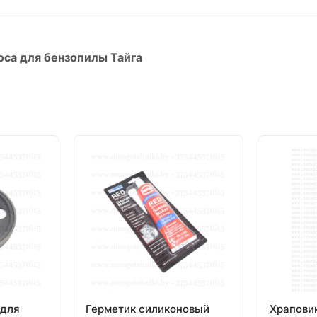
оса для бензопилы Тайга
 для
Герметик силиконовый
Храпови