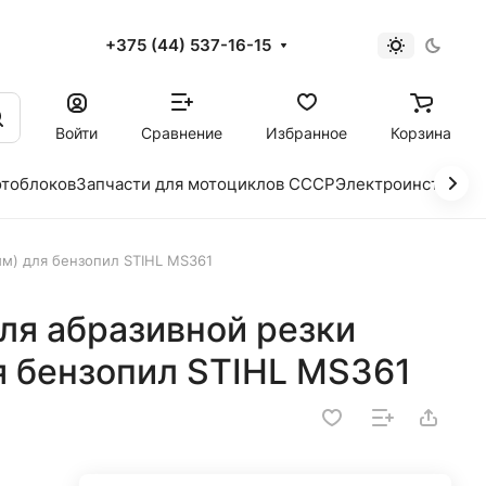
+375 (44) 537-16-15
и
Войти
Сравнение
Избранное
Корзина
отоблоков
Запчасти для мотоциклов СССР
Электроинструме
мм) для бензопил STIHL MS361
ля абразивной резки
я бензопил STIHL MS361