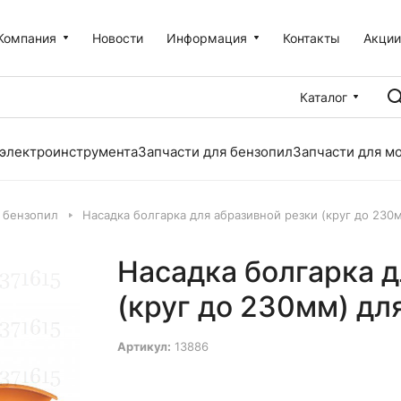
Компания
Новости
Информация
Контакты
Акци
Каталог
 электроинструмента
Запчасти для бензопил
Запчасти для м
 бензопил
Насадка болгарка для абразивной резки (круг до 230
Насадка болгарка д
(круг до 230мм) дл
Артикул:
13886