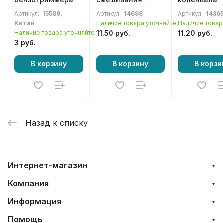
Oleo-Mac Sparta
масла с бензином
мотокосы O
Артикул:
15589,
Артикул:
14698
Артикул:
1436
25 / 26, Efco Stark
Mac Sparta 3
Китай
Наличие товара уточняйте
Наличие товар
25 / 26 / 2500,
42, 44, 370,
Наличие товара уточняйте
11.50 руб.
11.20 руб.
8200, 8220, 8260
420, 430, 44
3 руб.
(094000099
В корзину
В корзину
В корзи
Назад к списку
Интернет-магазин
Компания
Информация
Помощь