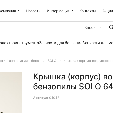
Компания
Новости
Информация
Контакты
Акци
Каталог
 электроинструмента
Запчасти для бензопил
Запчасти для м
сти (запчасти) для бензопил SOLO
Крышка (корпус) воздушного 
Крышка (корпус) в
бензопилы SOLO 644
Артикул:
04043