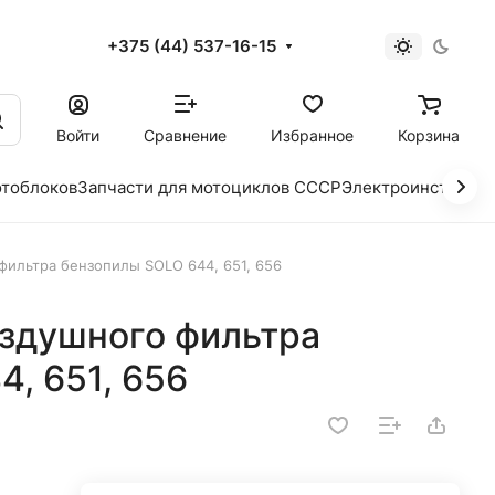
+375 (44) 537-16-15
и
Войти
Сравнение
Избранное
Корзина
отоблоков
Запчасти для мотоциклов СССР
Электроинструме
фильтра бензопилы SOLO 644, 651, 656
оздушного фильтра
, 651, 656