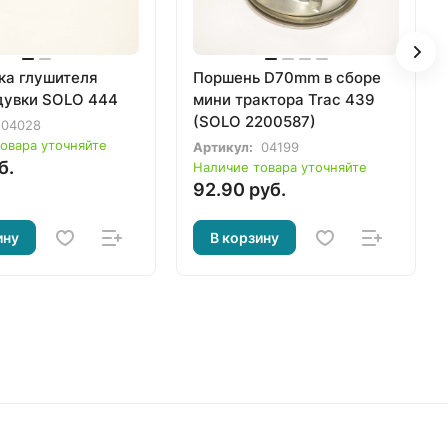
ка глушителя
Поршень D70mm в сборе
дувки SOLO 444
мини трактора Trac 439
(SOLO 2200587)
04028
овара уточняйте
Артикул:
04199
б.
Наличие товара уточняйте
92.90 руб.
ину
В корзину