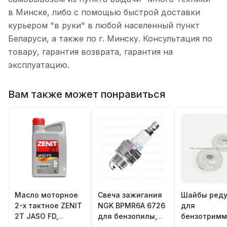
в Минске, либо с помощью быстрой доставки
курьером "в руки" в любой населенный пункт
Беларуси, а также по г. Минску. Консультация по
товару, гарантия возврата, гарантия на
эксплуатацию.
Вам также может понравиться
Масло моторное
Свеча зажигания
Шайбы реду
2-х тактное ZENIT
NGK BPMR6A 6726
для
2T JASO FD,
для бензопилы,
бензотримм
полусинтетика 1л
бензотриммера,
Oleo-Mac Sp