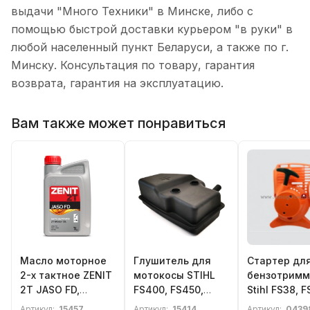
выдачи "Много Техники" в Минске, либо с
помощью быстрой доставки курьером "в руки" в
любой населенный пункт Беларуси, а также по г.
Минску. Консультация по товару, гарантия
возврата, гарантия на эксплуатацию.
Вам также может понравиться
Масло моторное
Глушитель для
Стартер дл
2-х тактное ZENIT
мотокосы STIHL
бензотримм
2T JASO FD,
FS400, FS450,
Stihl FS38, F
полусинтетика 1л
FS480 (4128 140
FS55
Артикул:
15457,
Артикул:
15414,
Артикул:
0439