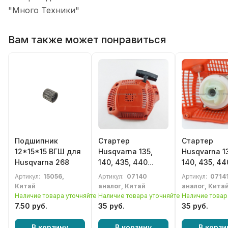
"Много Техники"
Вам также может понравиться
Подшипник
Стартер
Стартер
12*15*15 ВГШ для
Husqvarna 135,
Husqvarna 1
Husqvarna 268
140, 435, 440
140, 435, 44
(обычный пуск) в
(легкий пуск
Артикул:
15056,
Артикул:
07140
Артикул:
0714
сборе
сборе
Китай
аналог, Китай
аналог, Кита
Наличие товара уточняйте
Наличие товара уточняйте
Наличие товар
7.50 руб.
35 руб.
35 руб.
В корзину
В корзину
В корзи