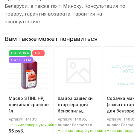
Беларуси, а также по г. Минску. Консультация по
товару, гарантия возврата, гарантия на
эксплуатацию.
Вам также может понравиться
НОВИНКА
ХИТ
СОВЕТУЕМ
Масло STIHL HP,
Шайба защелки
Собачка ма
оригинал красное
стартера для
(захват ста
1л
бензопилы,
для бензор
бензотриммера,
STIHL TS410
Артикул:
14109
Артикул:
14095,
Артикул:
1409
бензореза STIHL
TS420, мот
Наличие товара уточняйте
аналог Farmertec
аналог Farme
(00009580923)
FS120, FS250
55 руб.
Наличие товара уточняйте
Наличие товар