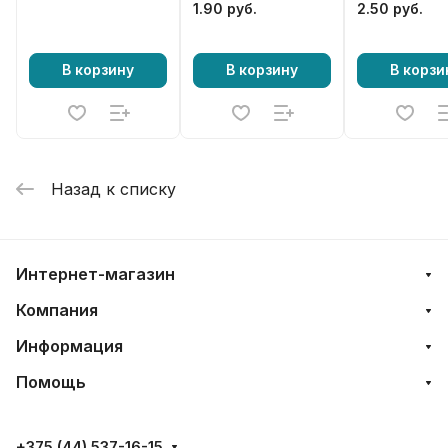
FS400, FS45
1.90 руб.
2.50 руб.
(0000195720
В корзину
В корзину
В корзи
Назад к списку
Интернет-магазин
Компания
Информация
Помощь
+375 (44) 537-16-15