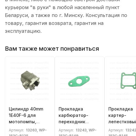
курьером "в руки" в любой населенный пункт
Беларуси, а также по г. Минску. Консультация по
товару, гарантия возврата, гарантия на
эксплуатацию.
Вам также может понравиться
Цилиндр 40mm
Прокладка
Прокладка
1E40F-6 для
карбюратор-
картер-
мотопомпы,
переходник
лепестковы
минибайка,
1E40F-6 для
клапан 1E40
Артикул:
13263, WP-
Артикул:
13243, WP-
Артикул:
13242
минимото,
минибайка,
для миниба
153C-B125
153C-B149
153C-B145