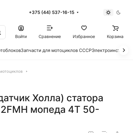
+375 (44) 537-16-15
и
Войти
Сравнение
Избранное
Корзина
отоблоков
Запчасти для мотоциклов СССР
Электроинструме
 мотоциклов
датчик Холла) статора
52FMH мопеда 4Т 50-