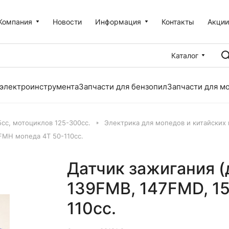
Компания
Новости
Информация
Контакты
Акци
Каталог
 электроинструмента
Запчасти для бензопил
Запчасти для м
5сс, мотоциклов 125-300сс.
Электрика для мопедов и китайских
2FMH мопеда 4Т 50-110cc.
Датчик зажигания (
139FMB, 147FMD, 1
110cc.