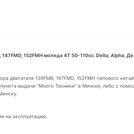
, 147FMD, 152FMH мопеда 4Т 50-110cc.
Delta, Alpha, Де
тора двигателя 139FMB, 147FMD, 152FMH типового кита
пункта выдачи "Много Техники" в Минске, либо с пом
Минску.
ия на эксплуатацию.