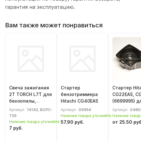
гарантия на эксплуатацию.
Вам также может понравиться
Свеча зажигания
Стартер
Стартер Hit
2Т TORCH L7T для
бензотриммера
CG22EAS, C
бензопилы,
Hitachi CG40EAS
(6699995) д
бензотриммера,
триммера,
Артикул:
14143, BCPC-
Артикул:
06954
Артикул:
0480
газонокосилки
мотокосы,
739
Наличие товара уточняйте
Наличие товар
бензокосы
Наличие товара уточняйте
57.90 руб.
от 25.50 руб
7 руб.