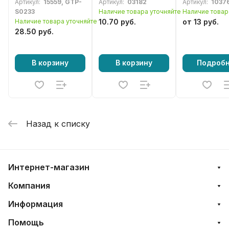
Артикул:
15559, GTP-
Артикул:
03182
Артикул:
1037
бензотриммера,
бензокосы 43-
бензокосы 
S0233
Наличие товара уточняйте
Наличие товар
мотокосы 33-52сс
52сс. (тип 2)
52сс (компл
Наличие товара уточняйте
10.70 руб.
от 13 руб.
28.50 руб.
В корзину
В корзину
Подроб
Назад к списку
Интернет-магазин
Компания
Информация
Помощь