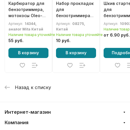
Карбюратор для
Набор прокладок
Шкив старт
бензотриммера,
для
для
мотокосы Oleo-
бензотриммера
бензотримм
Mac 36
(мотокосы) ECHO
мотокосы O
Артикул:
14344,
Артикул:
08275,
Артикул:
1090
GT22, SRM22,
Mac Sparta 3
аналог Mita Китай
Китай
Наличие товар
TC210
42, 44, 750, 
Наличие товара уточняйте
Наличие товара уточняйте
от 6.90 руб.
755 Master
55 руб.
10 руб.
(4191018BR)
В корзину
В корзину
Подроб
Назад к списку
Интернет-магазин
Компания