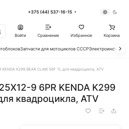
+375 (44) 537-16-15
и
Войти
Сравнение
Избранное
Корзина
отоблоков
Запчасти для мотоциклов СССР
Электроинструме
R KENDA K299 BEAR CLAW 56F TL для квадроцикла, ATV
 25X12-9 6PR KENDA K299
для квадроцикла, ATV