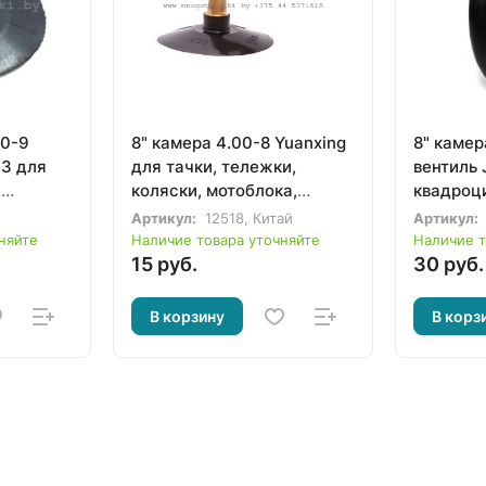
00-9
8" камера 4.00-8 Yuanxing
8" камер
13 для
для тачки, тележки,
вентиль 
,
коляски, мотоблока,
квадроци
культиватора
вездехо
Артикул:
12518, Китай
Артикул:
няйте
Наличие товара уточняйте
Наличие т
15 руб.
30 руб.
В корзину
В корз