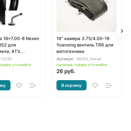
а 18x7.00-8 Nexen
19" камера 3.75/4.00-19
JS2 для
Yuanxing вентиль TR6 для
кла, ATV,
мототехники
да
12539
Артикул:
08053, Китай
овара уточняйте
Наличие товара уточняйте
26 руб.
ину
В корзину