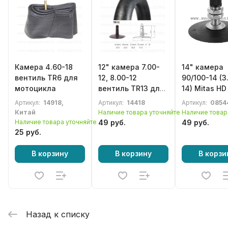
Камера 4.60-18
12" камера 7.00-
14" камера
вентиль TR6 для
12, 8.00-12
90/100-14 (3.
мотоцикла
вентиль TR13 для
14) Mitas H
мотоблока,
вентиль TR
Артикул:
14918,
Артикул:
14418
Артикул:
0854
культиватора,
Китай
Наличие товара уточняйте
Наличие товар
минитрактора
Наличие товара уточняйте
49 руб.
49 руб.
25 руб.
В корзину
В корзину
В корзи
Назад к списку