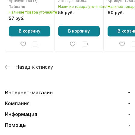
Артикул:
14417,
Артикул:
14054
Артикул:
1254
прицепа, коляски,
мотоцикла
вездехода
Тайвань
Наличие товара уточняйте
Наличие товар
мотоблока
Наличие товара уточняйте
55 руб.
60 руб.
57 руб.
В корзину
В корзину
В корзи
Назад к списку
Интернет-магазин
Компания
Информация
Помощь