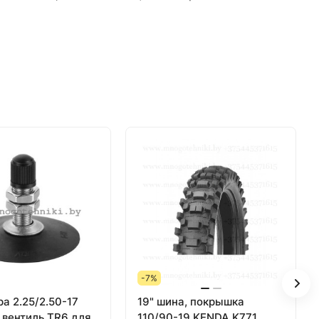
-7%
ра 2.25/2.50-17
19" шина, покрышка
 вентиль TR6 для
110/90-19 KENDA K771