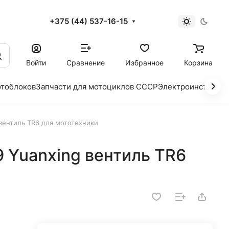
+375 (44) 537-16-15
и
Войти
Сравнение
Избранное
Корзина
отоблоков
Запчасти для мотоциклов СССР
Электроинструме
 вентиль TR6 для мототехники
9 Yuanxing вентиль TR6