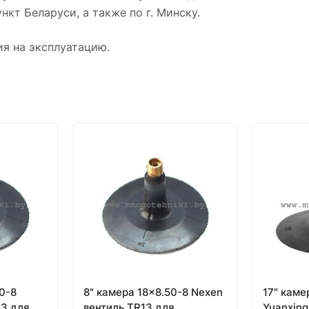
нкт Беларуси, а также по г. Минску.
ия на эксплуатацию.
0-8
8" камера 18x8.50-8 Nexen
17" каме
13 для
вентиль TR13 для
Yuanxing