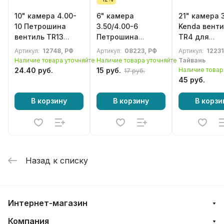
10" камера 4.00-
6" камера
21" камера 
10 Петрошина
3.50/4.00-6
Kenda вент
вентиль TR13
Петрошина
TR4 для
прямой для
вентиль прямой
мотоцикла
Артикул:
12748, РФ
Артикул:
08223, РФ
Артикул:
12231
сельхоз техники,
колеса
Наличие товара уточняйте
Наличие товара уточняйте
Тайвань
прицепа,
строительной,
24.40 руб.
15 руб.
Наличие товар
17 руб.
мотоблока
садовой, грузовой
45 руб.
техники
В корзину
В корзину
В корзи
Назад к списку
Интернет-магазин
Компания