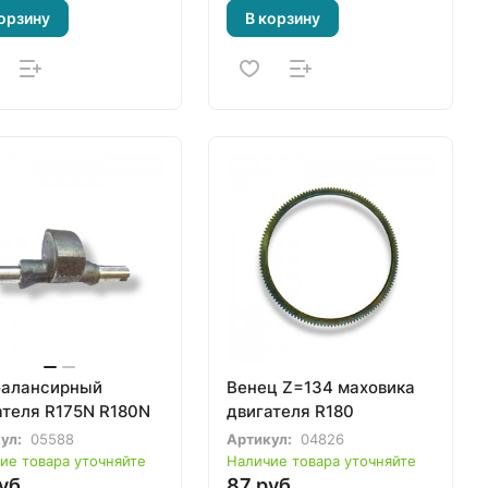
орзину
В корзину
балансирный
Венец Z=134 маховика
ателя R175N R180N
двигателя R180
ул:
05588
Артикул:
04826
ие товара уточняйте
Наличие товара уточняйте
уб.
87 руб.