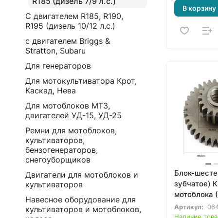
R185 (дизель 7/9 л.с.)
В корзину
С двигателем R185, R190,
R195 (дизель 10/12 л.с.)
с двигателем Briggs &
Stratton, Subaru
Для генераторов
Для мотокультиватора Крот,
Каскад, Нева
Для мотоблоков МТЗ,
двигателей УД-15, УД-25
Ремни для мотоблоков,
культиваторов,
бензогенераторов,
снегоуборщиков
Блок-шесте
Двигатели для мотоблоков и
зубчатое) 
культиваторов
мотоблока 
Навесное оборудование для
Артикул:
06
культиваторов и мотоблоков,
Наличие това