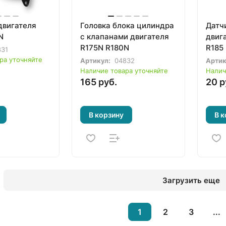
двигателя
Головка блока цилиндра
Датч
N
с клапанами двигателя
двиг
R175N R180N
R185
831
ра уточняйте
Артикул:
04832
Артик
Наличие товара уточняйте
Налич
165 руб.
20 р
В корзину
В к
Загрузить еще
1
2
3
...