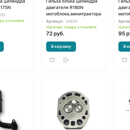
ка цилиндра
Гильза блока цилиндра
Гиль
R175N
двигателя R180N
двиг
мотоблока,минитрактора
мото
033
ра уточняйте
Артикул:
04830
Артик
Наличие товара уточняйте
Налич
72 руб.
95 р
В корзину
В к