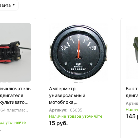
авита
выключатель
Амперметр
Бак 
 двигателя
универсальный
двиг
культиватора
мотоблока,
Артик
018)
минитрактора
Налич
64 пластмас.,
Артикул:
06035
145 
Наличие товара уточняйте
ра уточняйте
15 руб.
.