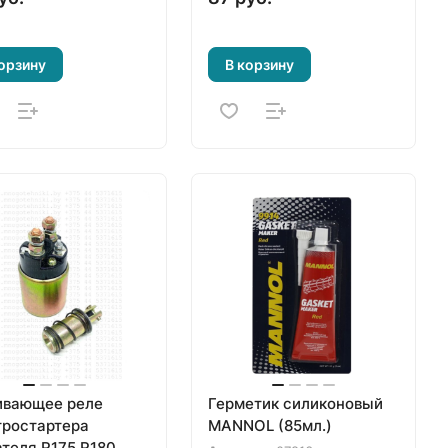
орзину
В корзину
ивающее реле
Герметик силиконовый
тростартера
MANNOL (85мл.)
ателя R175 R180