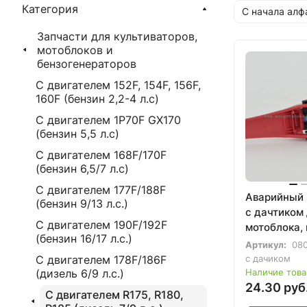
Категория
С начала алф
Запчасти для культиваторов,
мотоблоков и
бензогенераторов
С двигателем 152F, 154F, 156F,
160F (бензин 2,2-4 л.с)
С двигателем 1P70F GX170
(бензин 5,5 л.с)
С двигателем 168F/170F
(бензин 6,5/7 л.с)
С двигателем 177F/188F
Аварийный 
(бензин 9/13 л.с.)
с дачтиком
С двигателем 190F/192F
мотоблока, 
(бензин 16/17 л.с.)
(1670000-0
Артикул:
080
С двигателем 178F/186F
с дачиком
(дизель 6/9 л.с.)
Наличие това
24.30 руб
С двигателем R175, R180,