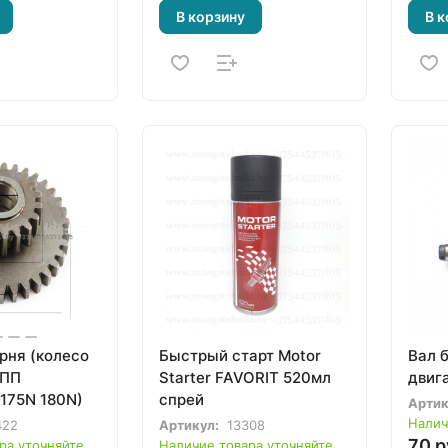
В корзину
В к
рня (колесо
Быстрый старт Motor
Вал 
КПП
Starter FAVORIT 520мл
двиг
(175N 180N)
спрей
Артик
Налич
422
Артикул:
13308
70 р
ра уточняйте
Наличие товара уточняйте