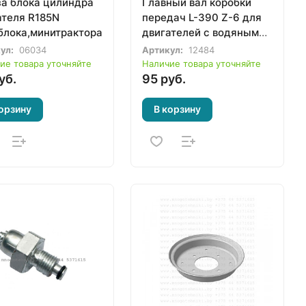
за блока цилиндра
Главный вал коробки
ателя R185N
передач L-390 Z-6 для
блока,минитрактора
двигателей с водяным
охлаждением
ул:
06034
Артикул:
12484
мотоблока,
ие товара уточняйте
Наличие товара уточняйте
минитрактора
уб.
95 руб.
орзину
В корзину