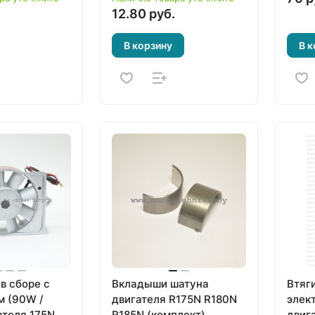
12.80 руб.
В корзину
В к
в сборе с
Вкладыши шатуна
Втяг
м (90W /
двигателя R175N R180N
элек
ателя 175N
R185N (комплект)
двиг