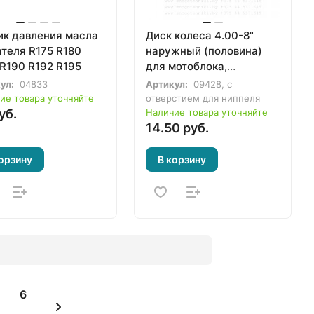
ик давления масла
Диск колеса 4.00-8"
ателя R175 R180
наружный (половина)
 R190 R192 R195
для мотоблока,
культиватора
ул:
04833
Артикул:
09428, с
ие товара уточняйте
отверстием для ниппеля
уб.
Наличие товара уточняйте
14.50 руб.
орзину
В корзину
6