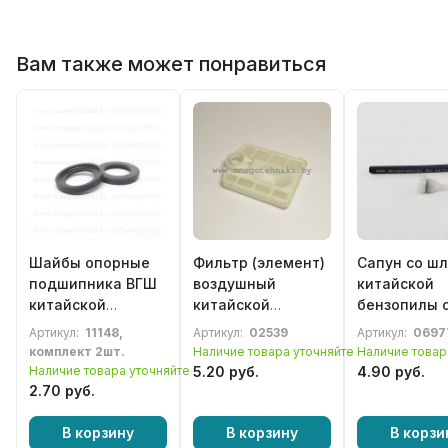
Вам также может понравиться
Шайбы опорные
Фильтр (элемент)
Сапун со ш
подшипника ВГШ
воздушный
китайской
китайской
китайской
бензопилы 
бензопилы 4500,
бензопилы серии
4500 / 5200 
Артикул:
11148,
Артикул:
02539
Артикул:
0697
5200, 5800
3800 / 4500 / 5200
комплект 2шт.
Наличие товара уточняйте
Наличие товар
(длинный)
Наличие товара уточняйте
5.20 руб.
4.90 руб.
2.70 руб.
В корзину
В корзину
В корзи